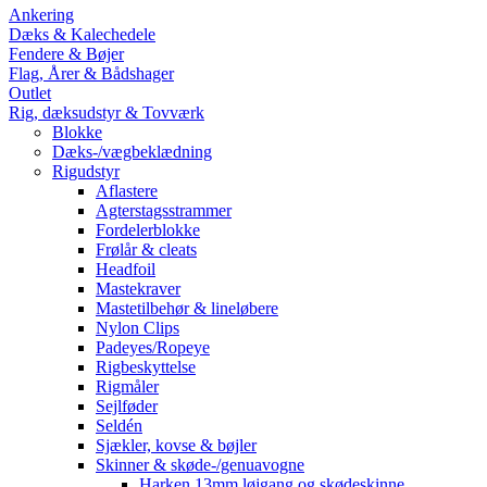
Ankering
Dæks & Kalechedele
Fendere & Bøjer
Flag, Årer & Bådshager
Outlet
Rig, dæksudstyr & Tovværk
Blokke
Dæks-/vægbeklædning
Rigudstyr
Aflastere
Agterstagsstrammer
Fordelerblokke
Frølår & cleats
Headfoil
Mastekraver
Mastetilbehør & lineløbere
Nylon Clips
Padeyes/Ropeye
Rigbeskyttelse
Rigmåler
Sejlføder
Seldén
Sjækler, kovse & bøjler
Skinner & skøde-/genuavogne
Harken 13mm løjgang og skødeskinne