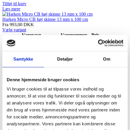
Tilføj til kurv
Læs mere
Harken Micro CB høj skinne 13 mm x 100 cm
Fra 993,00
DKK
Vælg variant
Varenavn
Varenummer
Pris
Harken Micro CB høj skinne
993,00
stk.
HK2709-100
13 mm x 100 cm
DKK
Tilføj
til kurv
Samtykke
Detaljer
Om
Harken Micro CB høj skinne
1.364,00
stk.
HK2709-200
13 mm x 200 cm
DKK
Tilføj
til kurv
Denne hjemmeside bruger cookies
Læs mere
Vi bruger cookies til at tilpasse vores indhold og
Harken Micro CB høj skinne 13 mm x 120 cm
annoncer, til at vise dig funktioner til sociale medier og til
at analysere vores trafik. Vi deler også oplysninger om
1.334,00
DKK
din brug af vores hjemmeside med vores partnere inden
Tilføj til kurv
Læs mere
for sociale medier, annonceringspartnere og
analysepartnere. Vores partnere kan kombinere disse
Harken Micro CB høj skinne 13 mm x 200 cm