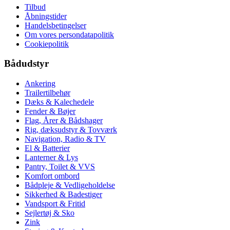
Tilbud
Åbningstider
Handelsbetingelser
Om vores persondatapolitik
Cookiepolitik
Bådudstyr
Ankering
Trailertilbehør
Dæks & Kalechedele
Fender & Bøjer
Flag, Årer & Bådshager
Rig, dæksudstyr & Tovværk
Navigation, Radio & TV
El & Batterier
Lanterner & Lys
Pantry, Toilet & VVS
Komfort ombord
Bådpleje & Vedligeholdelse
Sikkerhed & Badestiger
Vandsport & Fritid
Sejlertøj & Sko
Zink