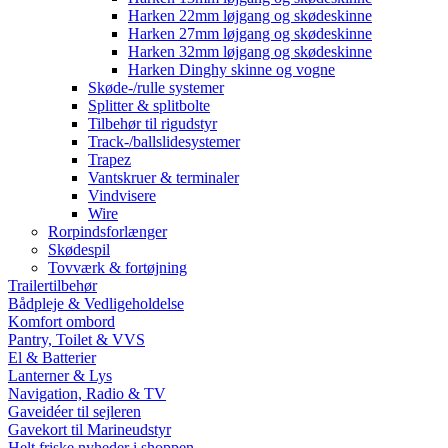
Harken 22mm løjgang og skødeskinne
Harken 27mm løjgang og skødeskinne
Harken 32mm løjgang og skødeskinne
Harken Dinghy skinne og vogne
Skøde-/rulle systemer
Splitter & splitbolte
Tilbehør til rigudstyr
Track-/ballslidesystemer
Trapez
Vantskruer & terminaler
Vindvisere
Wire
Rorpindsforlænger
Skødespil
Tovværk & fortøjning
Trailertilbehør
Bådpleje & Vedligeholdelse
Komfort ombord
Pantry, Toilet & VVS
El & Batterier
Lanterner & Lys
Navigation, Radio & TV
Gaveidéer til sejleren
Gavekort til Marineudstyr
Helt friske nyheder i shoppen