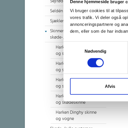
Sejlføder
Denne hjemmeside bruger c
Vi bruger cookies til at tilpas
Seldén
vores trafik. Vi deler også 
Sjækler, kovse & bøjler
annonceringspartnere og anal
Skinner &
dem, eller som de har indsaml
skøde-/genuavogne
Samtykkevalg
Harken 13mm løjgang
Nødvendig
og skødeskinne
Harken 22mm løjgang
og skødeskinne
Harken 27mm løjgang
og skødeskinne
Afvis
Harken 32mm løjgang
og skødeskinne
Harken Dinghy skinne
og vogne