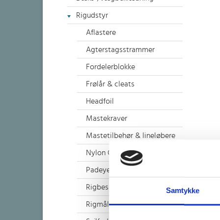
Rigudstyr
Aflastere
Agterstagsstrammer
Fordelerblokke
Frølår & cleats
Headfoil
Mastekraver
Mastetilbehør & lineløbere
Nylon Clips
Padeyes/Ropeye
Rigbeskyttelse
Samtykke
Rigmåler