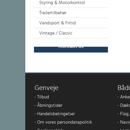
Styring & Motorkontrol
Trailertilbehør
Vandsport & Fritid
Vintage / Classic
Kontakt os
Genveje
Båd
-
Tilbud
-
Anke
-
Åbningstider
-
Dæks
-
Handelsbetingelser
-
Flag
-
Om vores persondatapolitik
-
Navi