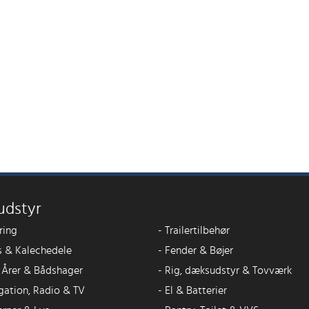
udstyr
ring
-
Trailertilbehør
 & Kalechedele
-
Fender & Bøjer
, Årer & Bådshager
-
Rig, dæksudstyr & Tovværk
gation, Radio & TV
-
El & Batterier