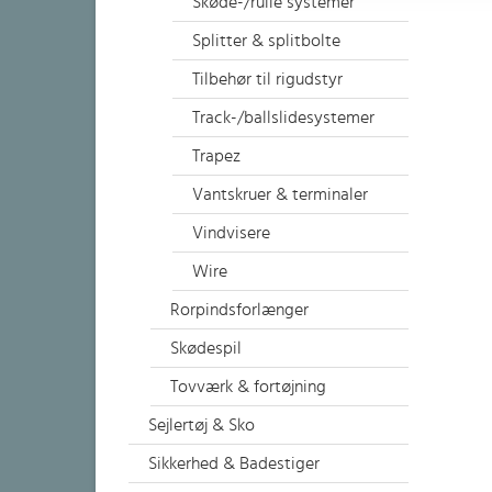
Skøde-/rulle systemer
Splitter & splitbolte
Tilbehør til rigudstyr
Track-/ballslidesystemer
Trapez
Vantskruer & terminaler
Vindvisere
Wire
Rorpindsforlænger
Skødespil
Tovværk & fortøjning
Sejlertøj & Sko
Sikkerhed & Badestiger