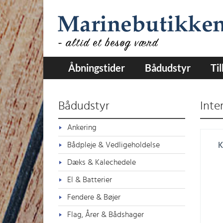
Åbningstider
Bådudstyr
Ti
Bådudstyr
Inte
Ankering
Bådpleje & Vedligeholdelse
K
Dæks & Kalechedele
El & Batterier
Fendere & Bøjer
Flag, Årer & Bådshager