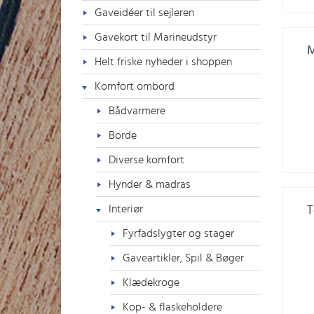
Gaveidéer til sejleren
Gavekort til Marineudstyr
M
Helt friske nyheder i shoppen
Komfort ombord
Bådvarmere
Borde
Diverse komfort
Hynder & madras
Interiør
T
Fyrfadslygter og stager
Gaveartikler, Spil & Bøger
Klædekroge
Kop- & flaskeholdere