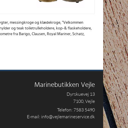
adslygter, messingkroge og klædekroge, "Velkommen
hylder og teak toiletrulleholdere, kop-& flaskeholdere,
ometre fra Barigo, Clausen, Royal Mariner, Schatz,
Marinebutikken Vejle
Dyrskuevej 13
7100, Vejle
Telefon: 7583 5490
E-mail: info@vejlemarineservice.dk