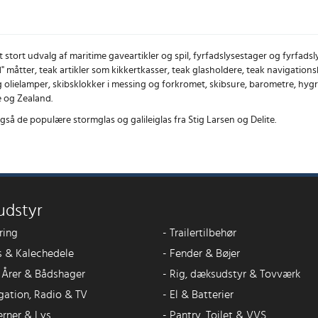
et stort udvalg af maritime gaveartikler og spil, fyrfadslysestager og fyrf
 måtter, teak artikler som kikkertkasser, teak glasholdere, teak navigations
 olielamper, skibsklokker i messing og forkromet, skibsure, barometre, hygr
e og Zealand.
også de populære stormglas og galileiglas fra Stig Larsen og Delite.
udstyr
ring
-
Trailertilbehør
 & Kalechedele
-
Fender & Bøjer
, Årer & Bådshager
-
Rig, dæksudstyr & Tovværk
gation, Radio & TV
-
El & Batterier
erner & Lys
-
Pantry, Toilet & VVS