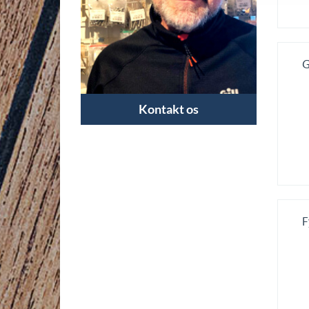
G
Kontakt os
F