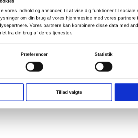
ookies
se vores indhold og annoncer, til at vise dig funktioner til sociale
oplysninger om din brug af vores hjemmeside med vores partnere i
ysepartnere. Vores partnere kan kombinere disse data med andr
kibsklokker
et fra din brug af deres tjenester.
Præferencer
Statistik
Tillad valgte
re & barometer