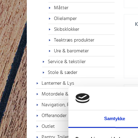
Måtter
Olielamper
K
Skibsklokker
Teaktræs produkter
Ure & barometer
Service & tekstiler
Stole & sæder
Lanterner & Lys
Motordele & Tilbehør
O
Navigation, Radio & TV
Offeranoder
Samtykke
Outlet
Pantry, Toilet & VVS