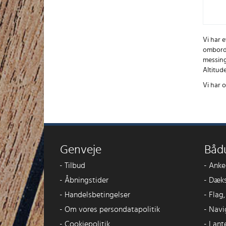
Vi har 
ombord"
messing
Altitud
Vi har 
Genveje
Båd
-
Tilbud
-
Anke
-
Åbningstider
-
Dæks
-
Handelsbetingelser
-
Flag
-
Om vores persondatapolitik
-
Navi
-
Cookiepolitik
-
Lant