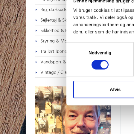
Denne hjemmeside bruger c
Rig, dæksudstyr & Tovværk
Vi bruger cookies til at tilpas
vores trafik. Vi deler også 
Sejlertøj & Sko
annonceringspartnere og anal
S
Sikkerhed & Badestiger
dem, eller som de har indsaml
Styring & Motorkontrol
Samtykkevalg
Trailertilbehør
Nødvendig
Vandsport & Fritid
Vintage / Classic
Afvis
U