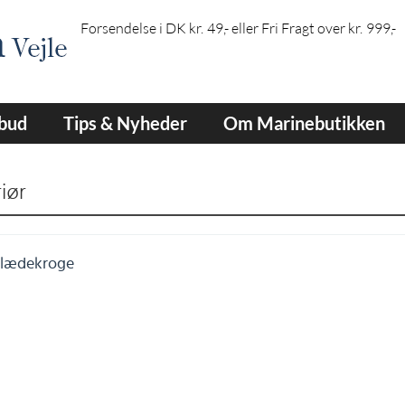
Forsendelse i DK kr. 49,- eller Fri Fragt over kr. 999,-
lbud
Tips & Nyheder
Om Marinebutikken
riør
lædekroge