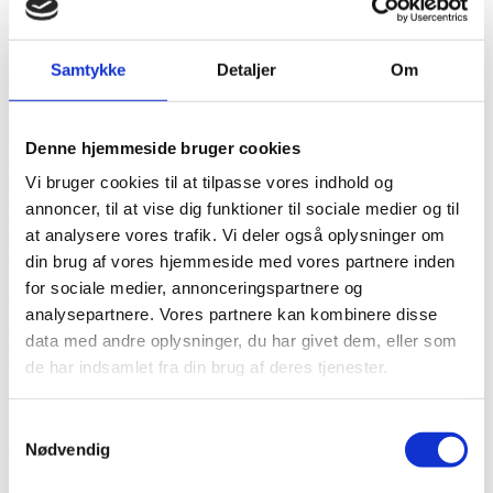
El & Batterier
Lanterner & Lys
Navigation, Radio & TV
Samtykke
Detaljer
Om
Gaveidéer til sejleren
Gavekort til Marineudstyr
Helt friske nyheder i shoppen
Vintage / Classic
Denne hjemmeside bruger cookies
Sejlertøj & Sko
Sikkerhed & Badestiger
Vi bruger cookies til at tilpasse vores indhold og
Vandsport & Fritid
annoncer, til at vise dig funktioner til sociale medier og til
Motordele & Tilbehør
at analysere vores trafik. Vi deler også oplysninger om
Offeranoder
Styring & Motorkontrol
din brug af vores hjemmeside med vores partnere inden
for sociale medier, annonceringspartnere og
Kontakt os
analysepartnere. Vores partnere kan kombinere disse
Pude model stjerner grå 40cm 100%
data med andre oplysninger, du har givet dem, eller som
bomuld
de har indsamlet fra din brug af deres tjenester.
Samtykkevalg
Nødvendig
Grå maritim pude med små stjerner som motiv
1121297