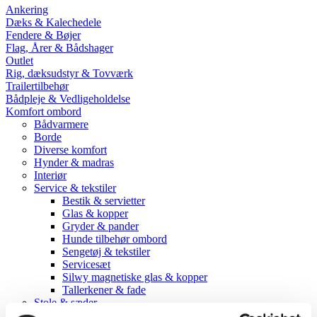
Ankering
Dæks & Kalechedele
Fendere & Bøjer
Flag, Årer & Bådshager
Outlet
Rig, dæksudstyr & Tovværk
Trailertilbehør
Bådpleje & Vedligeholdelse
Komfort ombord
Bådvarmere
Borde
Diverse komfort
Hynder & madras
Interiør
Service & tekstiler
Bestik & servietter
Glas & kopper
Gryder & pander
Hunde tilbehør ombord
Sengetøj & tekstiler
Servicesæt
Silwy magnetiske glas & kopper
Tallerkener & fade
Stole & sæder
Pantry, Toilet & VVS