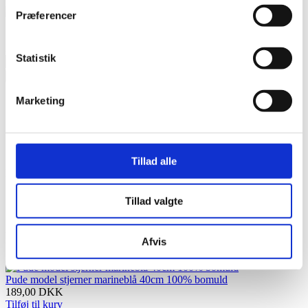
Ikke på lager
Præferencer
189,00
DKK
Antal
Statistik
stk.
Beskrivelse
Marketing
Specifikationer
Dimensioner
Download
Dekorative maritime pyntepuder i 100% bomuld.
Tillad alle
Komplet med betræk og monteringspude.
Str. 40 x 40 cm
Tillad valgte
Relaterede produkter
Afvis
Pude model stjerner marineblå 40cm 100% bomuld
189,00
DKK
Tilføj til kurv