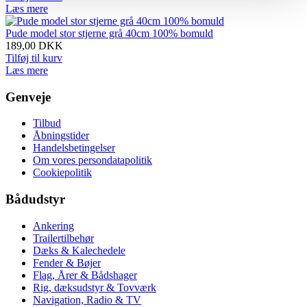
Læs mere
Pude model stor stjerne grå 40cm 100% bomuld
189,00
DKK
Tilføj til kurv
Læs mere
Genveje
Tilbud
Åbningstider
Handelsbetingelser
Om vores persondatapolitik
Cookiepolitik
Bådudstyr
Ankering
Trailertilbehør
Dæks & Kalechedele
Fender & Bøjer
Flag, Årer & Bådshager
Rig, dæksudstyr & Tovværk
Navigation, Radio & TV