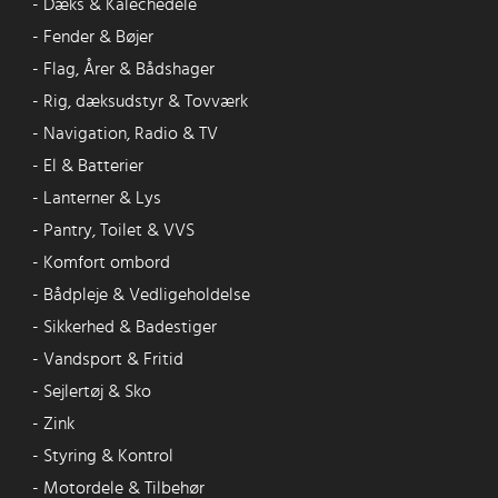
-
Dæks & Kalechedele
-
Fender & Bøjer
-
Flag, Årer & Bådshager
-
Rig, dæksudstyr & Tovværk
-
Navigation, Radio & TV
-
El & Batterier
-
Lanterner & Lys
-
Pantry, Toilet & VVS
-
Komfort ombord
-
Bådpleje & Vedligeholdelse
-
Sikkerhed & Badestiger
-
Vandsport & Fritid
-
Sejlertøj & Sko
-
Zink
-
Styring & Kontrol
-
Motordele & Tilbehør