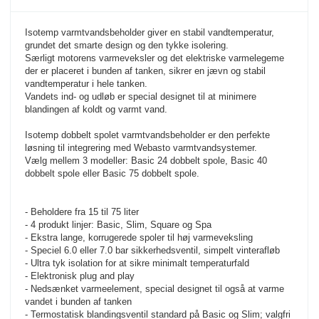
Isotemp varmtvandsbeholder giver en stabil vandtemperatur, 
grundet det smarte design og den tykke isolering. 
Særligt motorens varmeveksler og det elektriske varmelegeme 
der er placeret i bunden af tanken, sikrer en jævn og stabil 
vandtemperatur i hele tanken. 
Vandets ind- og udløb er special designet til at minimere 
blandingen af koldt og varmt vand.
Isotemp dobbelt spolet varmtvandsbeholder er den perfekte 
løsning til integrering med Webasto varmtvandsystemer. 
Vælg mellem 3 modeller: Basic 24 dobbelt spole, Basic 40 
dobbelt spole eller Basic 75 dobbelt spole.
- Beholdere fra 15 til 75 liter
- 4 produkt linjer: Basic, Slim, Square og Spa
- Ekstra lange, korrugerede spoler til høj varmeveksling
- Speciel 6.0 eller 7.0 bar sikkerhedsventil, simpelt vinterafløb
- Ultra tyk isolation for at sikre minimalt temperaturfald
- Elektronisk plug and play
- Nedsænket varmeelement, special designet til også at varme 
vandet i bunden af tanken
- Termostatisk blandingsventil standard på Basic og Slim; valgfri 