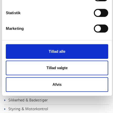
Kalorifere varmere
Køleskab/frys
Statistik
Varme Apparater
Marketing
Varmtvandsbeholdere
Pantry og vaske
Pumper
Tillad alle
Slanger
Toilet & septitank
Tillad valgte
Ventilation
Rig, dæksudstyr & Tovværk
Afvis
Sejlertøj & Sko
Sikkerhed & Badestiger
Styring & Motorkontrol