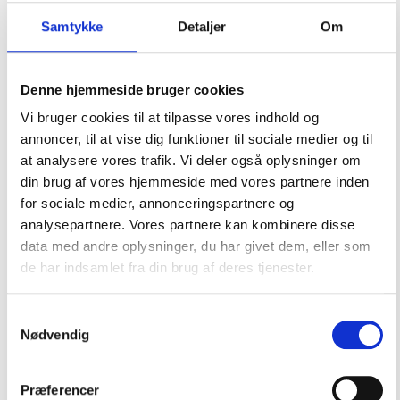
Gaveidéer til sejleren
Samtykke
Detaljer
Om
Gavekort til Marineudstyr
Helt friske nyheder i shoppen
Denne hjemmeside bruger cookies
Komfort ombord
Vi bruger cookies til at tilpasse vores indhold og
Lanterner & Lys
annoncer, til at vise dig funktioner til sociale medier og til
at analysere vores trafik. Vi deler også oplysninger om
Motordele & Tilbehør
din brug af vores hjemmeside med vores partnere inden
Navigation, Radio & TV
for sociale medier, annonceringspartnere og
Offeranoder
analysepartnere. Vores partnere kan kombinere disse
data med andre oplysninger, du har givet dem, eller som
Outlet
de har indsamlet fra din brug af deres tjenester.
Pantry, Toilet & VVS
Samtykkevalg
Fittings
Nødvendig
Gas & grill
Køl & varme
Præferencer