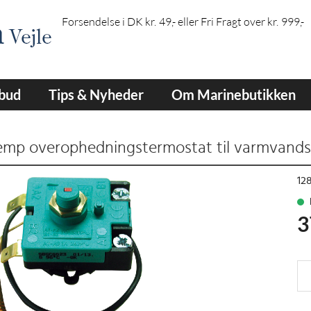
Forsendelse i DK kr. 49,- eller Fri Fragt over kr. 999,-
lbud
Tips & Nyheder
Om Marinebutikken
emp overophedningstermostat til varmvand
12
3