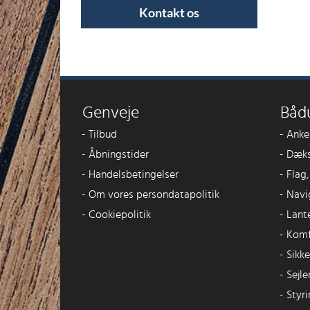
Kontakt os
Genveje
Båd
-
Tilbud
-
Anke
-
Åbningstider
-
Dæks
-
Handelsbetingelser
-
Flag
-
Om vores persondatapolitik
-
Navi
-
Cookiepolitik
-
Lant
-
Komf
-
Sikk
-
Sejle
-
Styri