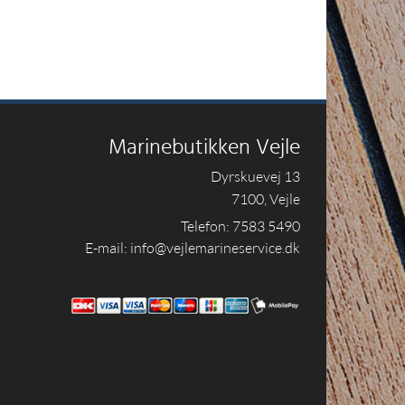
Marinebutikken Vejle
Dyrskuevej 13
7100, Vejle
Telefon: 7583 5490
E-mail: info@vejlemarineservice.dk