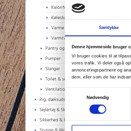
Kalorifere varmere
Køleskab/frys
Samtykke
Varme Apparater
Varmtvandsbeholdere
Denne hjemmeside bruger c
Pantry og vaske
Vi bruger cookies til at tilpas
Pumper
vores trafik. Vi deler også 
Slanger
annonceringspartnere og anal
dem, eller som de har indsaml
Toilet & septitank
Ventilation
Samtykkevalg
Nødvendig
Rig, dæksudstyr & Tovværk
Sejlertøj & Sko
Sikkerhed & Badestiger
Styring & Motorkontrol