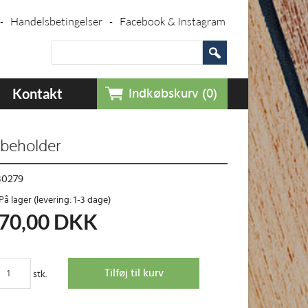
Handelsbetingelser
Facebook & Instagram
-
-
Kontakt
Indkøbskurv (0)
sbeholder
80279
På lager (levering: 1-3 dage)
70,00
DKK
stk.