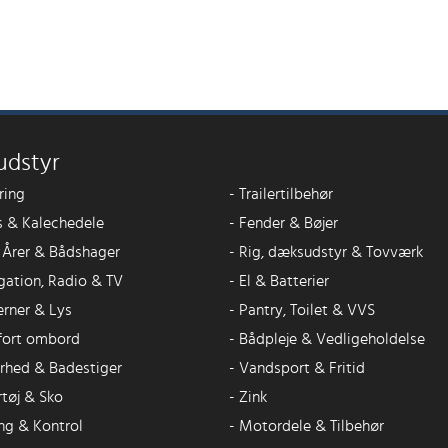
udstyr
ring
-
Trailertilbehør
 & Kalechedele
-
Fender & Bøjer
, Årer & Bådshager
-
Rig, dæksudstyr & Tovværk
gation, Radio & TV
-
El & Batterier
erner & Lys
-
Pantry, Toilet & VVS
ort ombord
-
Bådpleje & Vedligeholdelse
erhed & Badestiger
-
Vandsport & Fritid
rtøj & Sko
-
Zink
ng & Kontrol
-
Motordele & Tilbehør