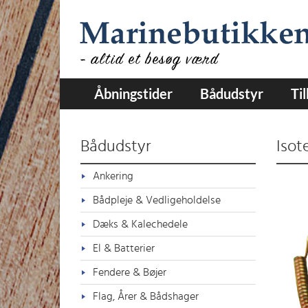
Åbningstider
Bådudstyr
Ti
Bådudstyr
Isot
Ankering
Bådpleje & Vedligeholdelse
Dæks & Kalechedele
El & Batterier
Fendere & Bøjer
Flag, Årer & Bådshager