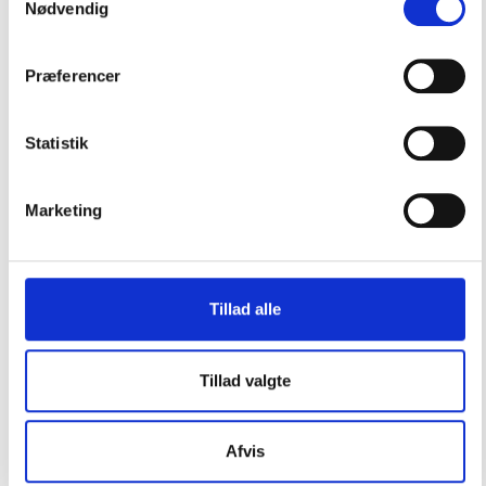
Nødvendig
og CO2 patronstatus
33g CO2 patron med patronsikring så patronen ikke
kan gå løs
Præferencer
Hviler på skuldrene - hænger ikke på nakken
Komfortabel ryggjord og komfort- bagside og nakke
der er behagelig direkte på kroppen
Statistik
Klikspænde for let betjening
Skridtgjord med klikspænde - (aftagelig)
BALTIC anvender CO2 i særlig ren fødevarekvalitet
Marketing
der formindsker propdannelse ved oppustning i lave
temperaturer.
165N opdrift. Godkendt i 150N klassen
Se Mål og Godkendelser etc. under fanen
Specifikationer
Tillad alle
Tilbehørs produkter
Tillad valgte
Antal
Lys SOLAS auto
199,00
Hvidt BALTIC 2401
DKK
Afvis
33g CO2 Cylinder
Antal
189,00
m. clips - BALTIC