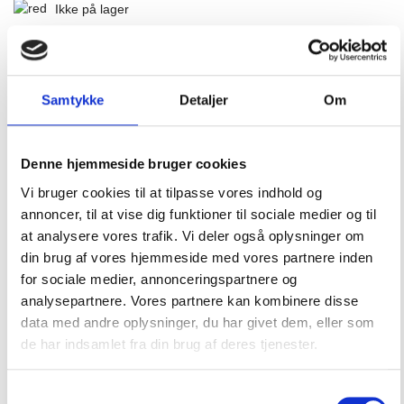
Ikke på lager
1.600,00
DKK
Samtykke
Detaljer
Om
stk.
Denne hjemmeside bruger cookies
Beskrivelse
Vi bruger cookies til at tilpasse vores indhold og
annoncer, til at vise dig funktioner til sociale medier og til
Specifikationer
at analysere vores trafik. Vi deler også oplysninger om
din brug af vores hjemmeside med vores partnere inden
Dimensioner
for sociale medier, annonceringspartnere og
analysepartnere. Vores partnere kan kombinere disse
Download
data med andre oplysninger, du har givet dem, eller som
de har indsamlet fra din brug af deres tjenester.
Redningsvest med automatisk oppustning og med
manuel backup.
Samtykkevalg
Inspektionsvindue til kontrol af ProSensor udløser-