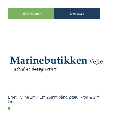
Tilføj til kurv
Læs mere
Erreti livline 2m + 1m 25mm bånd 2xalu. krog & 1 rf
krog