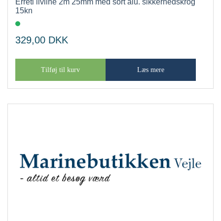
Erreti livline 2m 25mm med sort alu. sikkerhedskrog
15kn
329,00
DKK
Tilføj til kurv
Læs mere