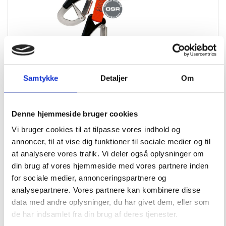
Livline 2 krog 1 meter Orange BALTIC 0108
Samtykke
Detaljer
Om
629,00
DKK
Denne hjemmeside bruger cookies
Vi bruger cookies til at tilpasse vores indhold og
Tilføj til kurv
Læs mere
annoncer, til at vise dig funktioner til sociale medier og til
at analysere vores trafik. Vi deler også oplysninger om
din brug af vores hjemmeside med vores partnere inden
for sociale medier, annonceringspartnere og
analysepartnere. Vores partnere kan kombinere disse
data med andre oplysninger, du har givet dem, eller som
de har indsamlet fra din brug af deres tjenester.