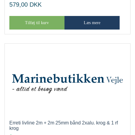
579,00
DKK
Tilføj til kurv
Læs mere
Erreti livline 2m + 2m 25mm bånd 2xalu. krog & 1 rf
krog