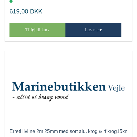
619,00
DKK
Tilføj til kurv
Læs mere
Erreti livline 2m 25mm med sort alu. krog & rf krog15kn