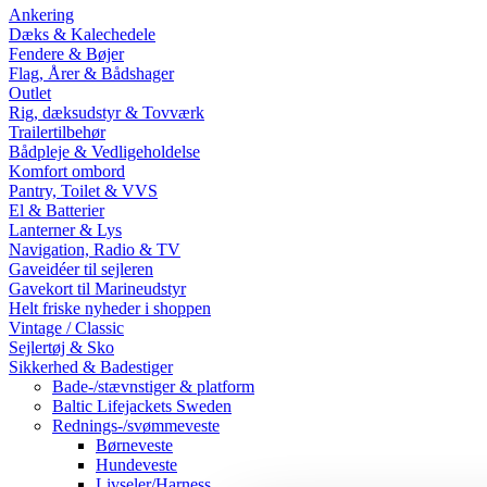
Ankering
Dæks & Kalechedele
Fendere & Bøjer
Flag, Årer & Bådshager
Outlet
Rig, dæksudstyr & Tovværk
Trailertilbehør
Bådpleje & Vedligeholdelse
Komfort ombord
Pantry, Toilet & VVS
El & Batterier
Lanterner & Lys
Navigation, Radio & TV
Gaveidéer til sejleren
Gavekort til Marineudstyr
Helt friske nyheder i shoppen
Vintage / Classic
Sejlertøj & Sko
Sikkerhed & Badestiger
Bade-/stævnstiger & platform
Baltic Lifejackets Sweden
Rednings-/svømmeveste
Børneveste
Hundeveste
Livseler/Harness