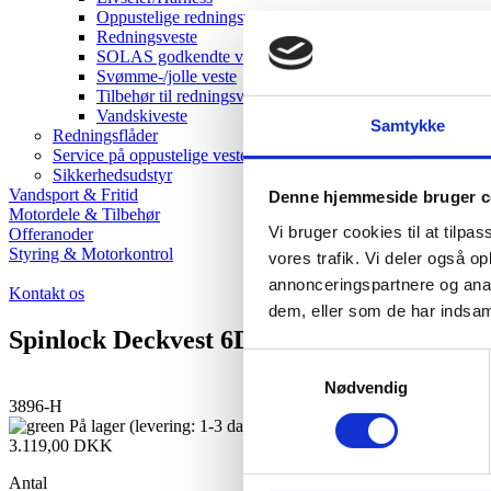
Oppustelige redningsveste
Redningsveste
SOLAS godkendte veste
Svømme-/jolle veste
Tilbehør til redningsveste
Vandskiveste
Samtykke
Redningsflåder
Service på oppustelige veste
Sikkerhedsudstyr
Vandsport & Fritid
Denne hjemmeside bruger c
Motordele & Tilbehør
Vi bruger cookies til at tilpas
Offeranoder
Styring & Motorkontrol
vores trafik. Vi deler også 
annonceringspartnere og anal
Kontakt os
dem, eller som de har indsaml
Spinlock Deckvest 6D redningsvest 170N H
Samtykkevalg
Nødvendig
3896-H
På lager (levering: 1-3 dage)
3.119,00
DKK
Antal