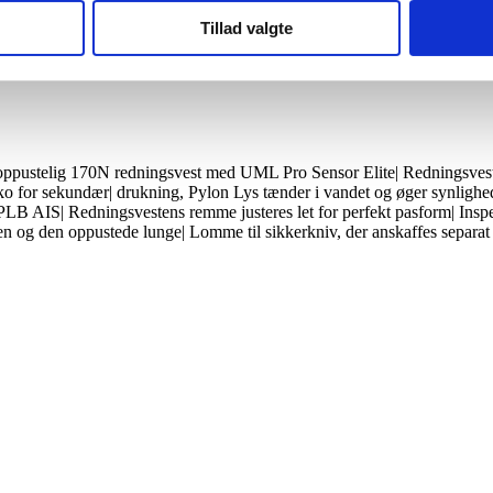
Tillad valgte
ppustelig 170N redningsvest med UML Pro Sensor Elite| Redningsvesten
isiko for sekundær| drukning, Pylon Lys tænder i vandet og øger synli
 / PLB AIS| Redningsvestens remme justeres let for perfekt pasform| Insp
n og den oppustede lunge| Lomme til sikkerkniv, der anskaffes separat