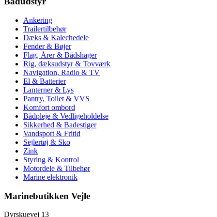
Bådudstyr
Ankering
Trailertilbehør
Dæks & Kalechedele
Fender & Bøjer
Flag, Årer & Bådshager
Rig, dæksudstyr & Tovværk
Navigation, Radio & TV
El & Batterier
Lanterner & Lys
Pantry, Toilet & VVS
Komfort ombord
Bådpleje & Vedligeholdelse
Sikkerhed & Badestiger
Vandsport & Fritid
Sejlertøj & Sko
Zink
Styring & Kontrol
Motordele & Tilbehør
Marine elektronik
Marinebutikken Vejle
Dyrskuevej 13