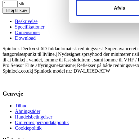
stk.
Afvis
Beskrivelse
Specifikationer
Dimensioner
Download
Spinlock Deckvest 6D fuldautomatisk redningsvest| Super avanceret o
fastgørelsespunkt til livline.| Nydesignet sprayhood der minimerer r
til at blinke| i vandet, lomme til fast skridtrem , samt lomme til VHF
Pro Sensor Elite affyringsmekanisme| Reflekser på både redningsveste
Spinlock.co.uk| Spinlock model nr.: DW-LJH6D/ATW
Genveje
Tilbud
Åbningstider
Handelsbetingelser
Om vores persondatapolitik
Cookiepolitik