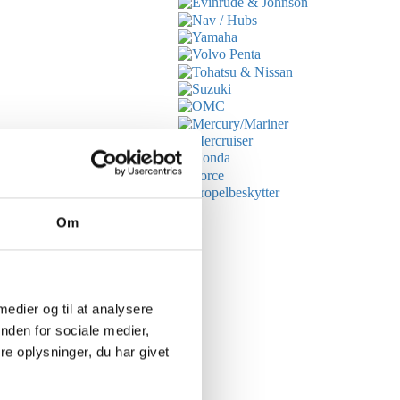
Om
g drev.
s størrelser.
 medier og til at analysere
nden for sociale medier,
e oplysninger, du har givet