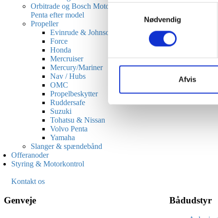
Orbitrade og Bosch Motordele til Volvo
Samtykkevalg
Penta efter model
Nødvendig
Propeller
Evinrude & Johnson
Force
Honda
Mercruiser
Mercury/Mariner
Nav / Hubs
Afvis
OMC
Propelbeskytter
Ruddersafe
Suzuki
Tohatsu & Nissan
Volvo Penta
Yamaha
Slanger & spændebånd
Offeranoder
Styring & Motorkontrol
Kontakt os
Genveje
Bådudstyr