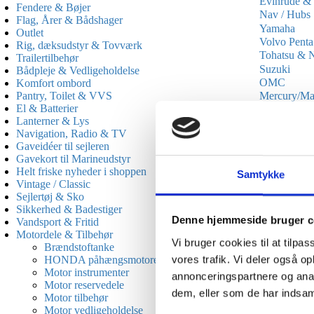
Evinrude &
Fendere & Bøjer
Nav / Hubs
Flag, Årer & Bådshager
Yamaha
Outlet
Volvo Penta
Rig, dæksudstyr & Tovværk
Tohatsu & N
Trailertilbehør
Suzuki
Bådpleje & Vedligeholdelse
OMC
Komfort ombord
Pantry, Toilet & VVS
Mercury/Ma
El & Batterier
Mercruiser
Lanterner & Lys
Honda
Navigation, Radio & TV
Force
Gaveidéer til sejleren
Propelbesky
Gavekort til Marineudstyr
Propeller t
Helt friske nyheder i shoppen
Samtykke
Vintage / Classic
Rustfri propel
Sejlertøj & Sko
Sikkerhed & Badestiger
3 & 4-bladede 
Denne hjemmeside bruger c
Vandsport & Fritid
Motordele & Tilbehør
Husk at vælge 
Vi bruger cookies til at tilpas
Brændstoftanke
vores trafik. Vi deler også 
HONDA påhængsmotorer
Motor instrumenter
annonceringspartnere og anal
Motor reservedele
dem, eller som de har indsaml
Motor tilbehør
Motor vedligeholdelse