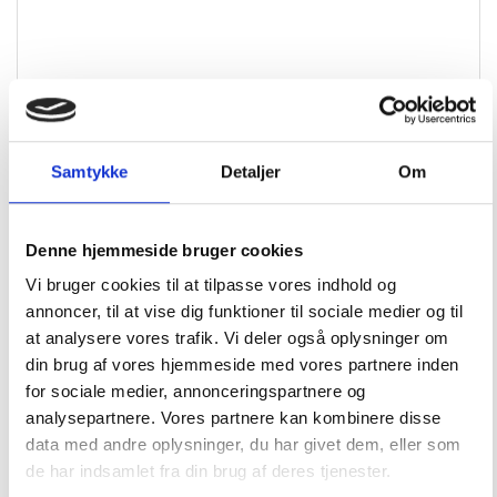
Padeye aisi 316 rustfrit stål 51x57mm ring ø6mm
Samtykke
Detaljer
Om
72,00
DKK
Denne hjemmeside bruger cookies
Vi bruger cookies til at tilpasse vores indhold og
annoncer, til at vise dig funktioner til sociale medier og til
Tilføj til kurv
Læs mere
at analysere vores trafik. Vi deler også oplysninger om
din brug af vores hjemmeside med vores partnere inden
for sociale medier, annonceringspartnere og
analysepartnere. Vores partnere kan kombinere disse
data med andre oplysninger, du har givet dem, eller som
de har indsamlet fra din brug af deres tjenester.