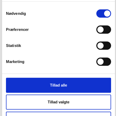
Samtykkevalg
Nødvendig
Præferencer
Padeye aisi 316 rustfrit stål 51x57mm ring ø8mm
Statistik
Marketing
83,00
DKK
Tilføj til kurv
Læs mere
Tillad alle
Tillad valgte