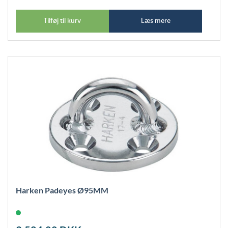
Tilføj til kurv
Læs mere
Harken Padeyes Ø95MM