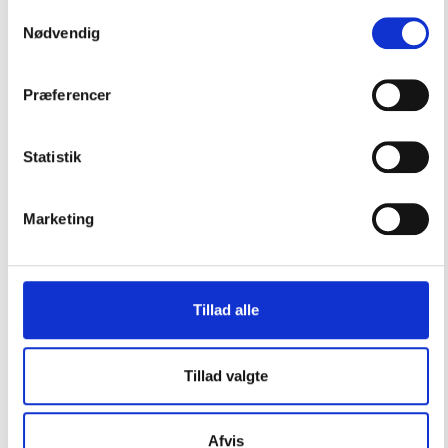
Samtykkevalg
Nødvendig
1.102,00
DKK
Præferencer
Tilføj til kurv
Læs mere
Statistik
Marketing
Bådudstyr
Ankering
Tillad alle
Bådpleje & Vedligeholdelse
Dæks & Kalechedele
Tillad valgte
El & Batterier
Fendere & Bøjer
Afvis