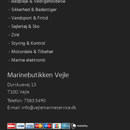
-
Bådpleje & Vedligeholdelse
-
Sikkerhed & Badestiger
-
Vandsport & Fritid
-
Sejlertøj & Sko
-
Zink
-
Styring & Kontrol
-
Motordele & Tilbehør
-
Marine elektronik
Marinebutikken Vejle
Dyrskuevej 13
7100, Vejle
Telefon: 7583 5490
E-mail: info@vejlemarineservice.dk