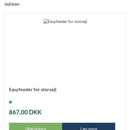
Sejlføder
Easyfeeder for storsejl
867,00
DKK
Tilføj til kurv
Læs mere