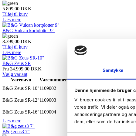
5.899,00
DKK
Tilføj til kurv
Læs mere
B&G Vulcan kortplotter 9"
8.399,00
DKK
Tilføj til kurv
Læs mere
B&G Zeus SR
Fra 24.999,00
DKK
Samtykke
Vælg variant
Varenavn
Varenummer
Pris
stk
B&G Zeus SR-10"
1109002
24.999,00
DKK
Denne hjemmeside bruger c
Tilføj til ku
stk
Vi bruger cookies til at tilpas
B&G Zeus SR-12"
1109003
36.999,00
DKK
Tilføj til ku
vores trafik. Vi deler også 
stk
B&G Zeus SR-16"
1109004
53.999,00
DKK
annonceringspartnere og anal
Tilføj til ku
Læs mere
dem, eller som de har indsaml
B&g zeus3 7"
Samtykkevalg