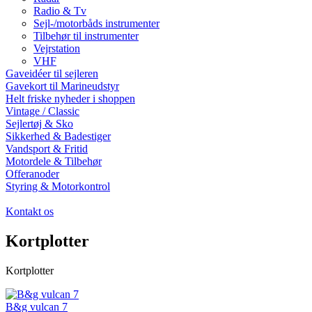
Radio & Tv
Sejl-/motorbåds instrumenter
Tilbehør til instrumenter
Vejrstation
VHF
Gaveidéer til sejleren
Gavekort til Marineudstyr
Helt friske nyheder i shoppen
Vintage / Classic
Sejlertøj & Sko
Sikkerhed & Badestiger
Vandsport & Fritid
Motordele & Tilbehør
Offeranoder
Styring & Motorkontrol
Kontakt os
Kortplotter
Kortplotter
B&g vulcan 7