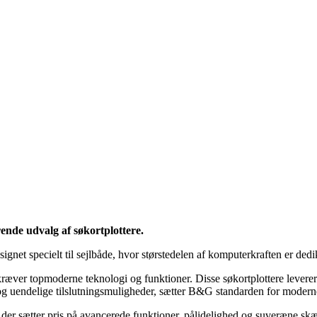
nde udvalg af søkortplottere.
ignet specielt til sejlbåde, hvor størstedelen af komputerkraften er dedi
æver topmoderne teknologi og funktioner. Disse søkortplottere leverer
g uendelige tilslutningsmuligheder, sætter B&G standarden for moderne
der sætter pris på avancerede funktioner, pålidelighed og suveræne skær