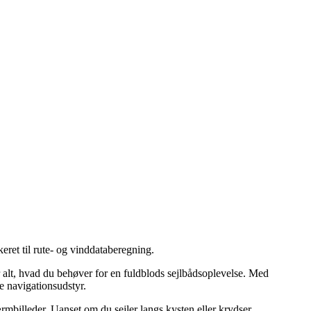
keret til rute- og vinddataberegning.
 alt, hvad du behøver for en fuldblods sejlbådsoplevelse. Med
 navigationsudstyr.
mbilleder. Uanset om du sejler langs kysten eller krydser