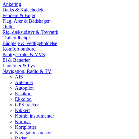
Ankering
Dæks & Kalechedele
Fendere & Bøjer
Flag, Årer & Bådshager
Outlet
Rig, dæksudstyr & Tovværk
Trailertilbehør
Bådpleje & Vedligeholdelse
Komfort ombord
Pantry, Toilet & VVS
El & Batterier
Lanterner & Lys
Navigation, Radio & TV
AIS
Antenner
Autopilot
E-søkort
Ekkolod
GPS tracker
Kikkert
Kombi instrumenter
Kompas
Kortplotter
Navigations udstyr
Radar