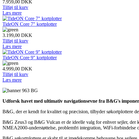
7.959,00
DKK
Tilføj til kurv
Læs mere
TideON Core 7" kortplotter
3.199,00
DKK
Tilføj til kurv
Læs mere
TideON Core 9" kortplotter
4.999,00
DKK
Tilføj til kurv
Læs mere
Udforsk havet med ultimativ navigationsevne fra B&G's imponere
B&G, der er kendt for kvalitet og præcision, tilbyder søkortplottere des
B&G Zeus3 og B&G Vulcan er de ideelle valg for enhver sejler, der kr
NMEA2000-understøttelse, problemfri integration, WiFi-forbindelse o
B&G søkortplottere er skabt til at imødekomme behovene hos sejlere, 