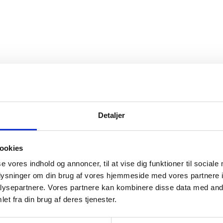
Detaljer
.
ookies
rv
.
se vores indhold og annoncer, til at vise dig funktioner til sociale
rv
oplysninger om din brug af vores hjemmeside med vores partnere i
.
ysepartnere. Vores partnere kan kombinere disse data med andr
rv
et fra din brug af deres tjenester.