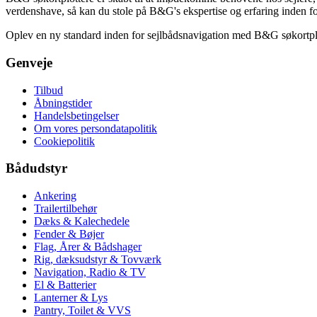
verdenshave, så kan du stole på B&G's ekspertise og erfaring inden f
Oplev en ny standard inden for sejlbådsnavigation med B&G søkortplott
Genveje
Tilbud
Åbningstider
Handelsbetingelser
Om vores persondatapolitik
Cookiepolitik
Bådudstyr
Ankering
Trailertilbehør
Dæks & Kalechedele
Fender & Bøjer
Flag, Årer & Bådshager
Rig, dæksudstyr & Tovværk
Navigation, Radio & TV
El & Batterier
Lanterner & Lys
Pantry, Toilet & VVS