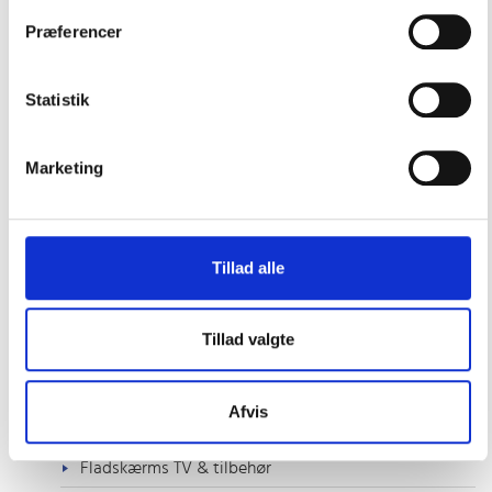
Antenner
Præferencer
Autopilot
E-søkort
Statistik
Ekkolod
GPS tracker
Marketing
Kikkert
Kombi instrumenter
Tillad alle
Kompas
Kortplotter
Tillad valgte
Navigations udstyr
Radar
Afvis
Radio & Tv
Fladskærms TV & tilbehør