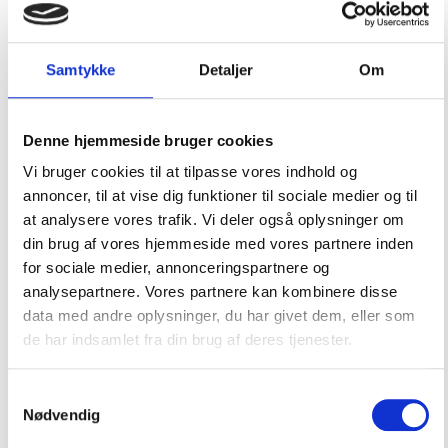
Dæks & Kalechedele
Samtykke
Detaljer
Om
El & Batterier
Fendere & Bøjer
Flag, Årer & Bådshager
Denne hjemmeside bruger cookies
Vi bruger cookies til at tilpasse vores indhold og
Gaveidéer til sejleren
annoncer, til at vise dig funktioner til sociale medier og til
Gavekort til Marineudstyr
at analysere vores trafik. Vi deler også oplysninger om
din brug af vores hjemmeside med vores partnere inden
Helt friske nyheder i shoppen
for sociale medier, annonceringspartnere og
Komfort ombord
analysepartnere. Vores partnere kan kombinere disse
Lanterner & Lys
data med andre oplysninger, du har givet dem, eller som
de har indsamlet fra din brug af deres tjenester.
Motordele & Tilbehør
Navigation, Radio & TV
Samtykkevalg
Nødvendig
AIS