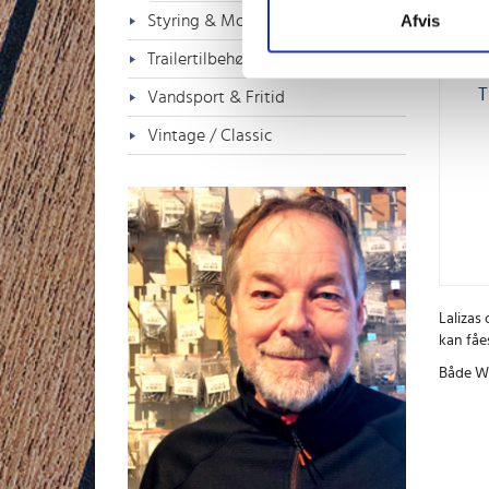
Afvis
Styring & Motorkontrol
Trailertilbehør
T
Vandsport & Fritid
Vintage / Classic
Lalizas
kan fåes
Både Wa