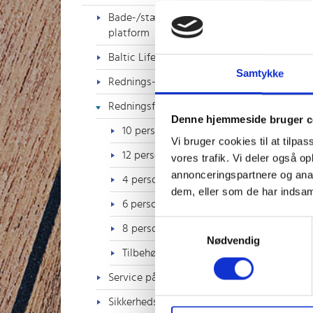
Bade-/stævnstiger &
platform
8
Baltic Lifejackets Sweden
Samtykke
Rednings-/svømmeveste
Redningsflåder
Denne hjemmeside bruger c
10 personer
Vi bruger cookies til at tilpas
12 personer
vores trafik. Vi deler også 
annonceringspartnere og anal
4 personer
dem, eller som de har indsaml
6 personer
1
Samtykkevalg
8 personer
Nødvendig
Tilbehør til flåder
Service på oppustelige veste
Sikkerhedsudstyr