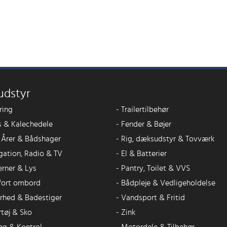
udstyr
ring
-
Trailertilbehør
 & Kalechedele
-
Fender & Bøjer
, Årer & Bådshager
-
Rig, dæksudstyr & Tovværk
gation, Radio & TV
-
El & Batterier
erner & Lys
-
Pantry, Toilet & VVS
ort ombord
-
Bådpleje & Vedligeholdelse
erhed & Badestiger
-
Vandsport & Fritid
rtøj & Sko
-
Zink