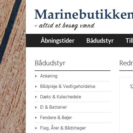
Åbningstider
Bådudstyr
Ti
Bådudstyr
Redn
Ankering
Bådpleje & Vedligeholdelse
1
Dæks & Kalechedele
El & Batterier
Fendere & Bøjer
Flag, Årer & Bådshager