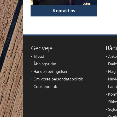
Kontakt os
Genveje
Båd
-
Tilbud
-
Anke
-
Åbningstider
-
Dæks
-
Handelsbetingelser
-
Flag
-
Om vores persondatapolitik
-
Navi
-
Cookiepolitik
-
Lant
-
Komf
-
Sikk
-
Sejle