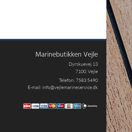
Marinebutikken Vejle
Dyrskuevej 13
7100, Vejle
Telefon: 7583 5490
E-mail: info@vejlemarineservice.dk