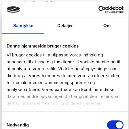
Navigation, Radio & TV
Offeranoder
Outlet
Samtykke
Detaljer
Om
Pantry, Toilet & VVS
Rig, dæksudstyr & Tovværk
Denne hjemmeside bruger cookies
Sejlertøj & Sko
Vi bruger cookies til at tilpasse vores indhold og
annoncer, til at vise dig funktioner til sociale medier og til
Sikkerhed & Badestiger
at analysere vores trafik. Vi deler også oplysninger om
Bade-/stævnstiger & platform
din brug af vores hjemmeside med vores partnere inden
for sociale medier, annonceringspartnere og
Baltic Lifejackets Sweden
analysepartnere. Vores partnere kan kombinere disse
Rednings-/svømmeveste
data med andre oplysninger, du har givet dem, eller som
de har indsamlet fra din brug af deres tjenester.
Redningsflåder
Service på oppustelige veste
Samtykkevalg
Lav selv servicetjek på din oppustelige vest
Nødvendig