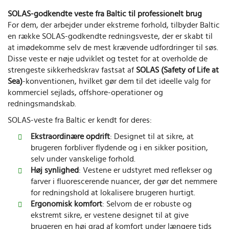
SOLAS-godkendte veste fra Baltic til professionelt brug
For dem, der arbejder under ekstreme forhold, tilbyder Baltic
en række SOLAS-godkendte redningsveste, der er skabt til
at imødekomme selv de mest krævende udfordringer til søs.
Disse veste er nøje udviklet og testet for at overholde de
strengeste sikkerhedskrav fastsat af
SOLAS (Safety of Life at
Sea)
-konventionen, hvilket gør dem til det ideelle valg for
kommerciel sejlads, offshore-operationer og
redningsmandskab.
SOLAS-veste fra Baltic er kendt for deres:
Ekstraordinære opdrift
: Designet til at sikre, at
brugeren forbliver flydende og i en sikker position,
selv under vanskelige forhold.
Høj synlighed
: Vestene er udstyret med reflekser og
farver i fluorescerende nuancer, der gør det nemmere
for redningshold at lokalisere brugeren hurtigt.
Ergonomisk komfort
: Selvom de er robuste og
ekstremt sikre, er vestene designet til at give
brugeren en høj grad af komfort under længere tids