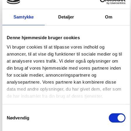
Samtykke
Detaljer
Om
Legend 305 SOLAS Rød BALTIC 2803
Denne hjemmeside bruger cookies
Vi bruger cookies til at tilpasse vores indhold og
annoncer, til at vise dig funktioner til sociale medier og til
3.150,00
DKK
at analysere vores trafik. Vi deler også oplysninger om
din brug af vores hjemmeside med vores partnere inden
for sociale medier, annonceringspartnere og
Tilføj til kurv
Læs mere
analysepartnere. Vores partnere kan kombinere disse
data med andre oplysninger, du har givet dem, eller som
de har indsamlet fra din brug af deres tjenester.
Samtykkevalg
Nødvendig