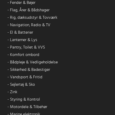
-
Fender & Bøjer
-
Flag, Årer & Bådshager
-
Rig, dæksudstyr & Tovværk
-
Navigation, Radio & TV
-
El & Batterier
-
Lanterner & Lys
-
Pantry, Toilet & VVS
-
Komfort ombord
-
Bådpleje & Vedligeholdelse
-
Sikkerhed & Badestiger
-
Vandsport & Fritid
-
Sejlertøj & Sko
-
Zink
-
Styring & Kontrol
-
Motordele & Tilbehør
-
Marine elektronik